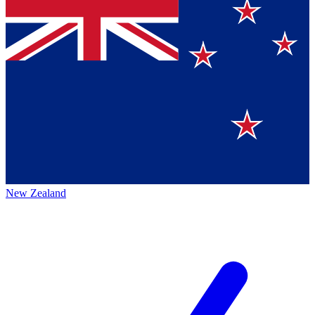
New Zealand