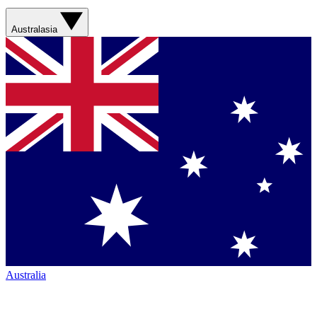
Australasia
Australia