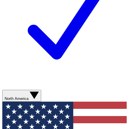
North America