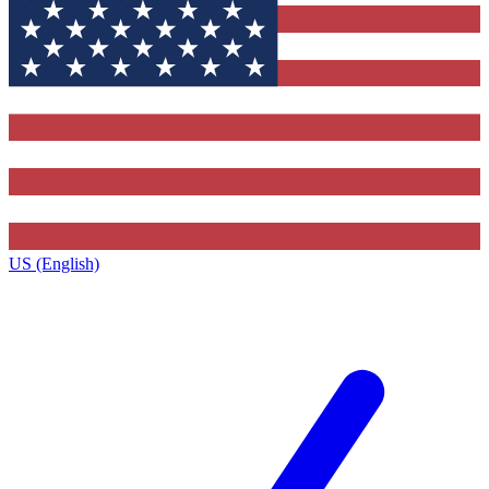
US (English)