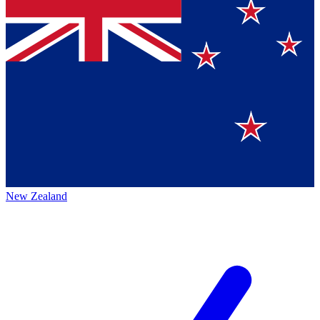
New Zealand