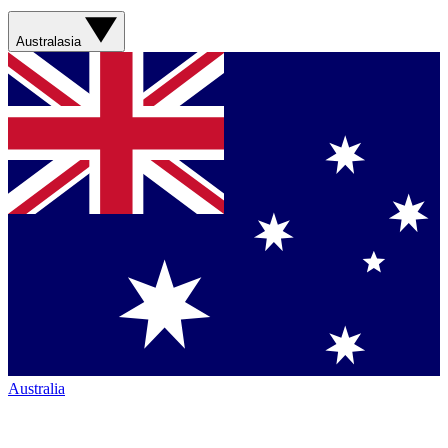
Australasia
Australia