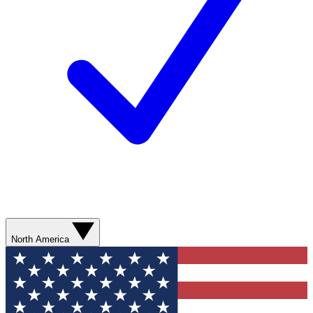
North America