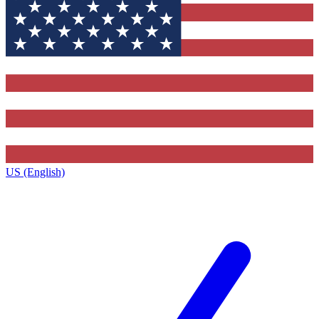
US (English)