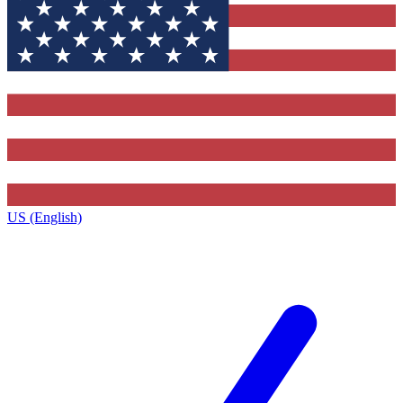
US (English)