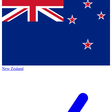
New Zealand