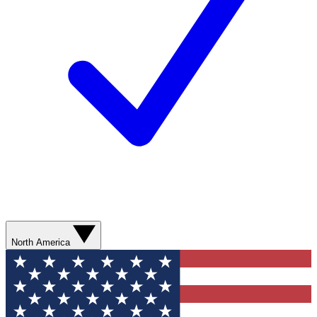
North America