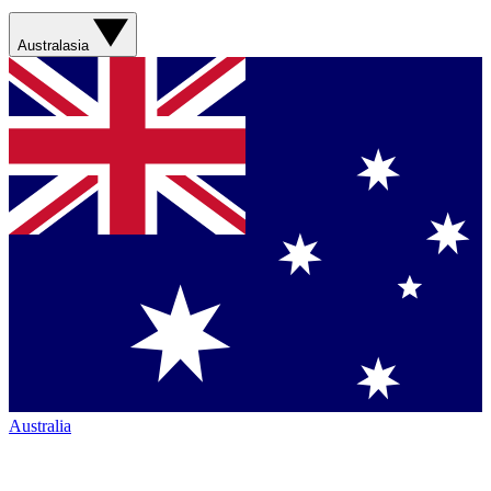
Australasia
Australia