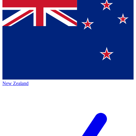
New Zealand