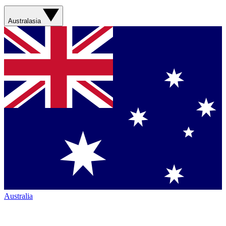
Australasia
Australia