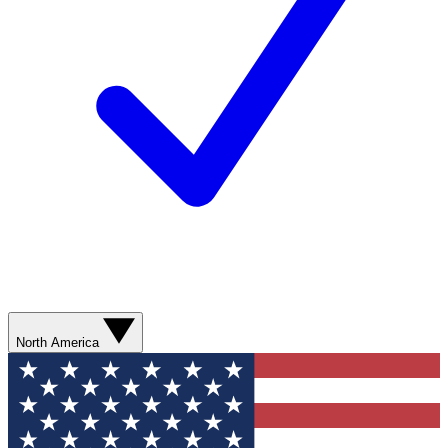
North America