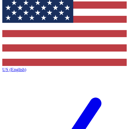
US (English)