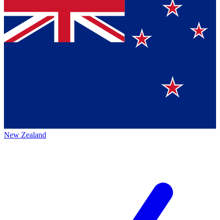
New Zealand