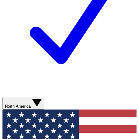
North America