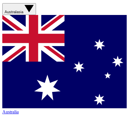
Australasia
Australia