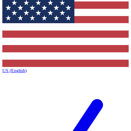
US (English)