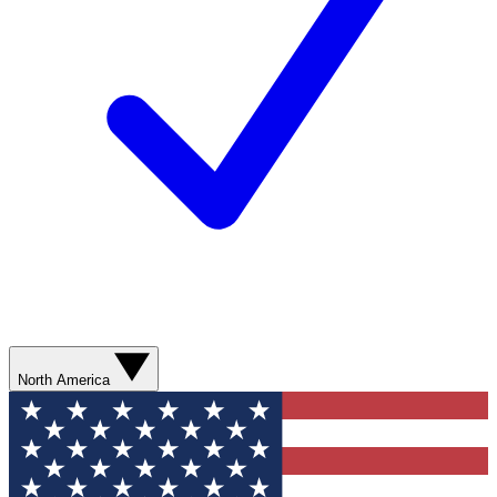
North America