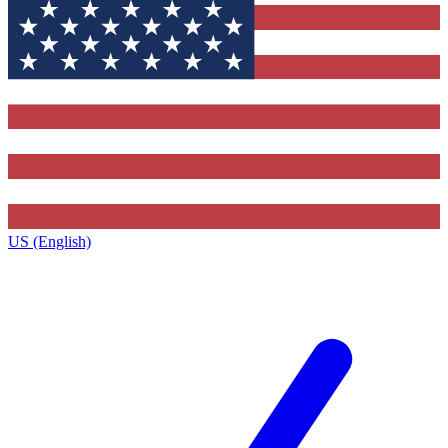
US (English)