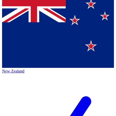
New Zealand