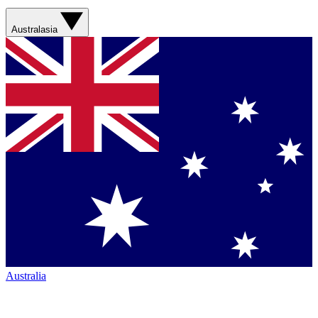
Australasia
Australia