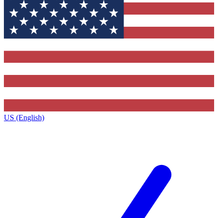
US (English)