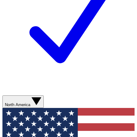
North America