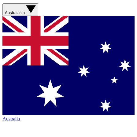
Australasia
Australia