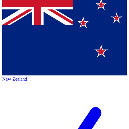
New Zealand