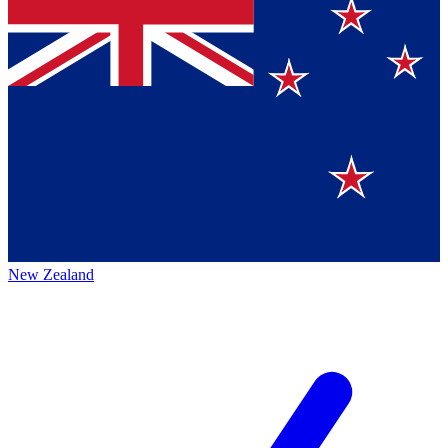
New Zealand