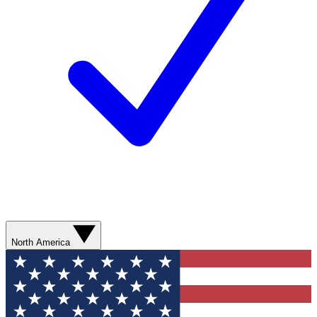
North America