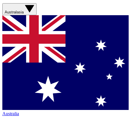
Australasia
Australia