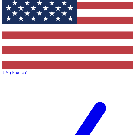
US (English)