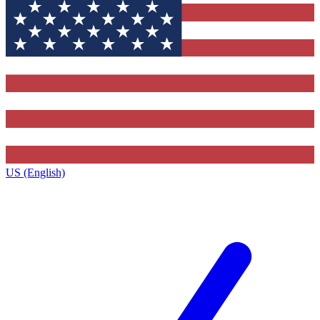
US (English)