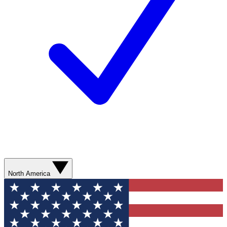
North America