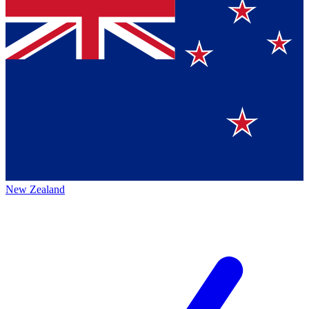
New Zealand