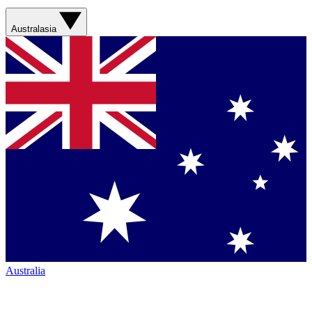
Australasia
Australia