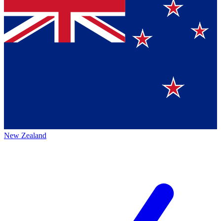
New Zealand