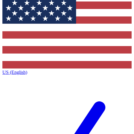
US (English)