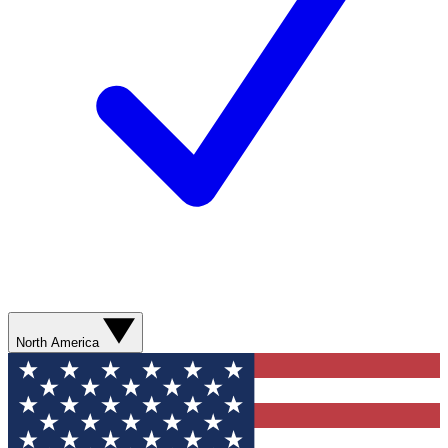
North America