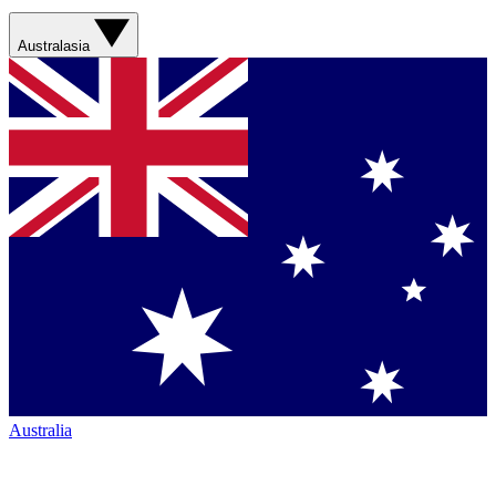
Australasia
Australia