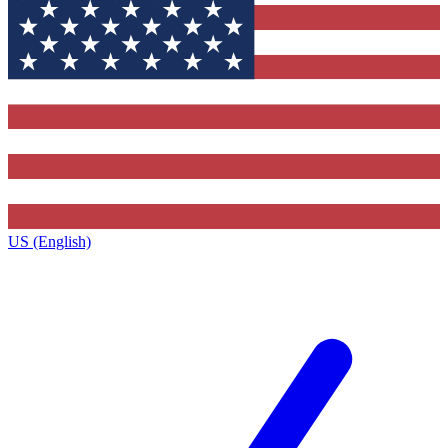
US (English)