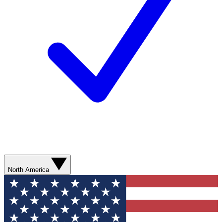
North America