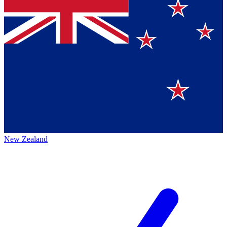
New Zealand