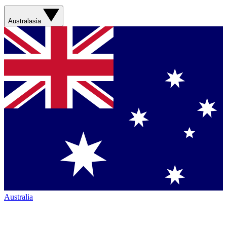
Australasia
Australia