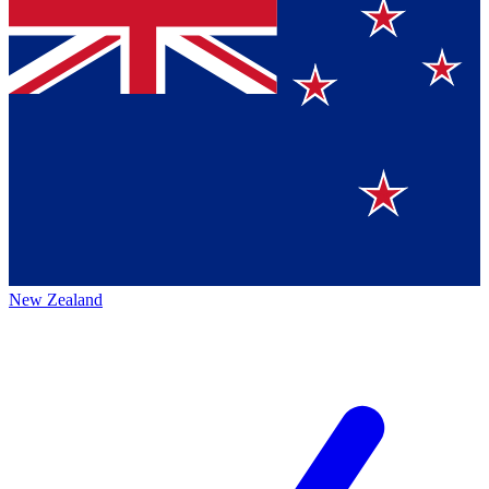
New Zealand