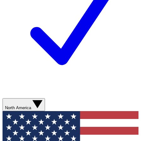
North America