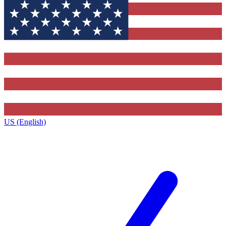
US (English)