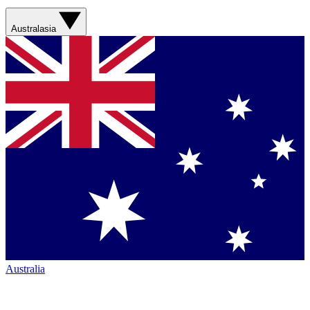
Australasia
Australia