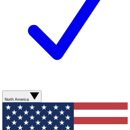
North America