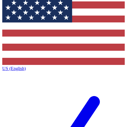
US (English)