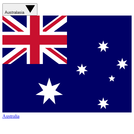
Australasia
Australia