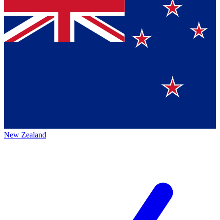
New Zealand