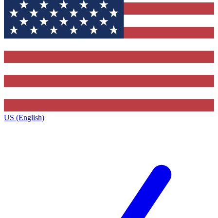
US (English)