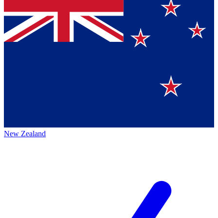
New Zealand