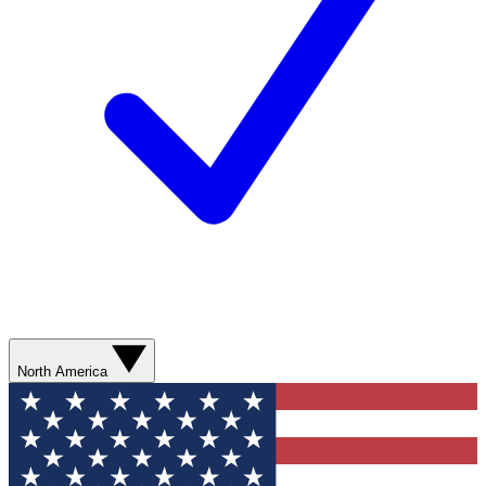
North America