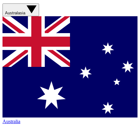
Australasia
Australia