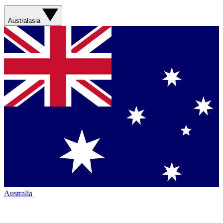
Australasia
Australia