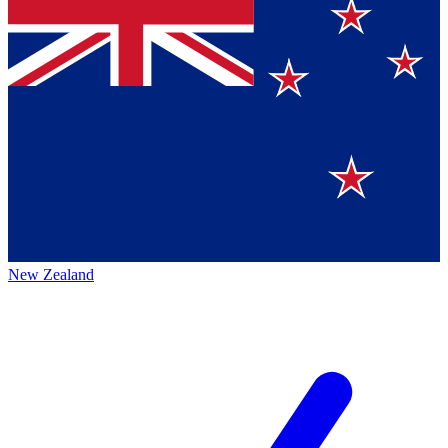
New Zealand