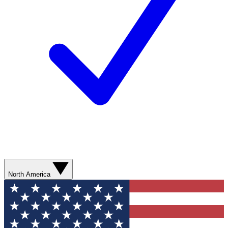
North America