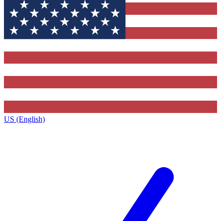
US (English)