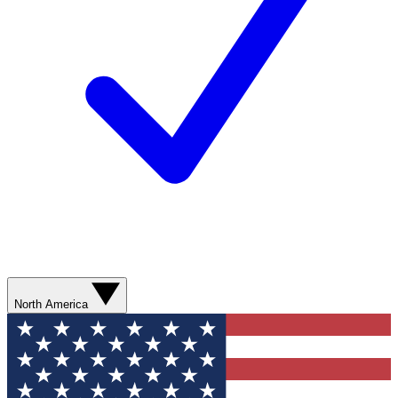
North America