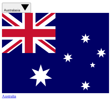
Australasia
Australia