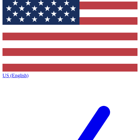
US (English)