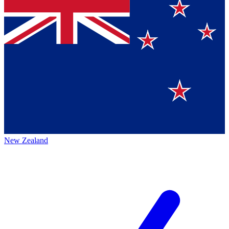
New Zealand