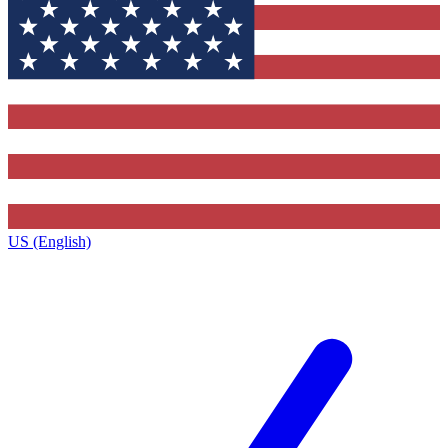
US (English)