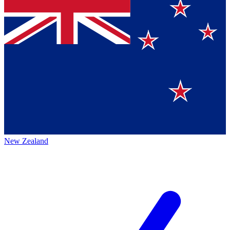
New Zealand