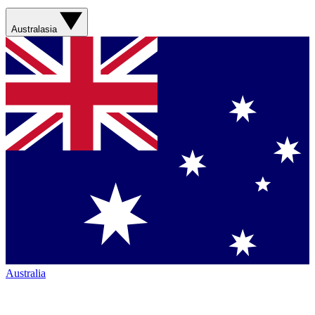
Australasia
Australia