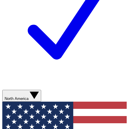
North America