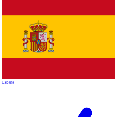
España