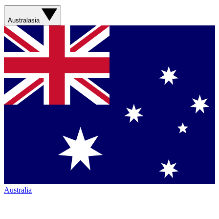
Australasia
Australia