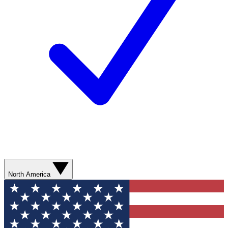
North America