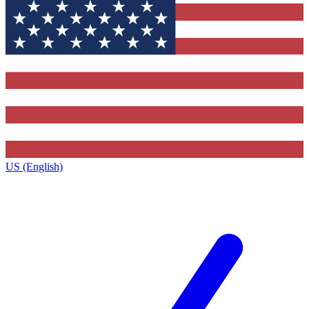
US (English)