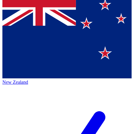
New Zealand