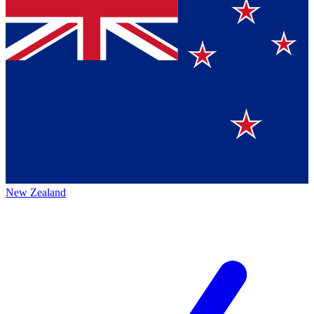
New Zealand