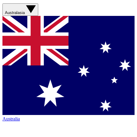
Australasia
Australia