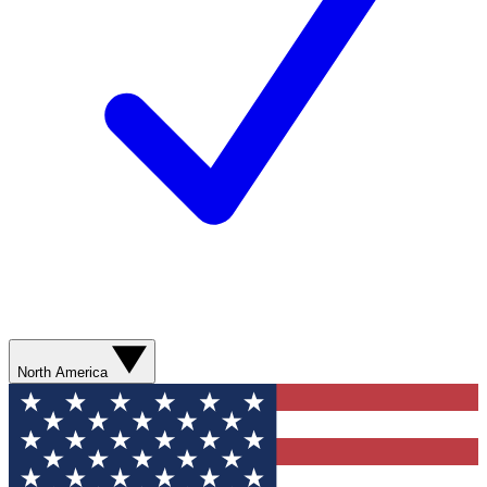
North America