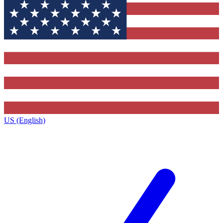
US (English)