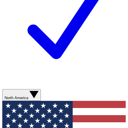
North America