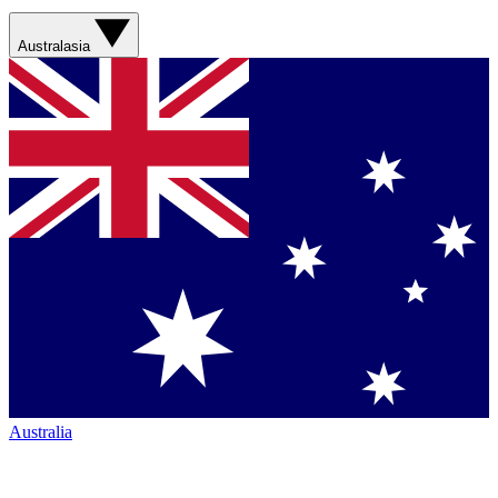
Australasia
Australia