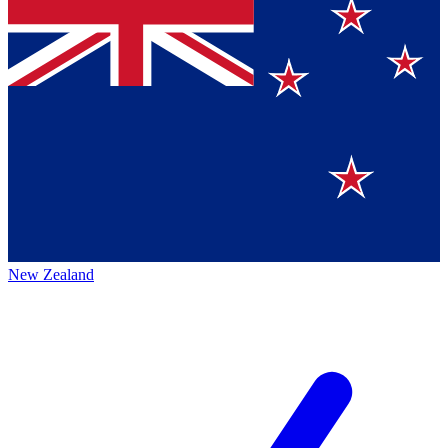
New Zealand