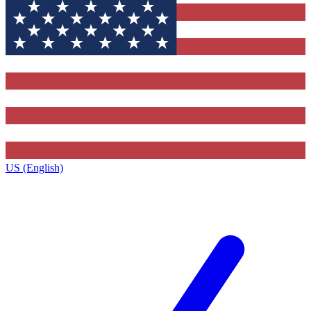
US (English)