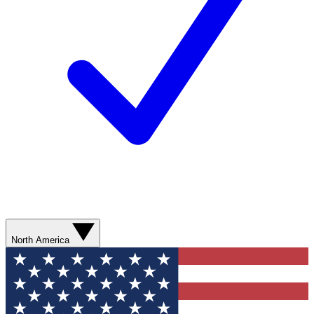
North America