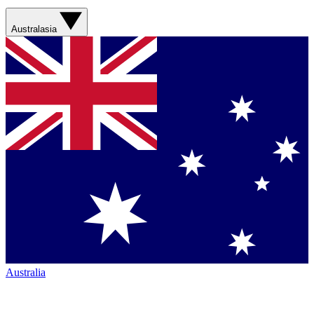
Australasia
Australia