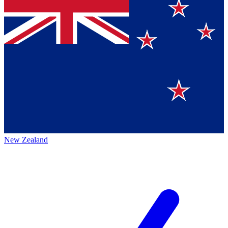
New Zealand