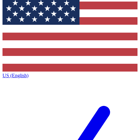
US (English)