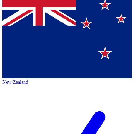
New Zealand