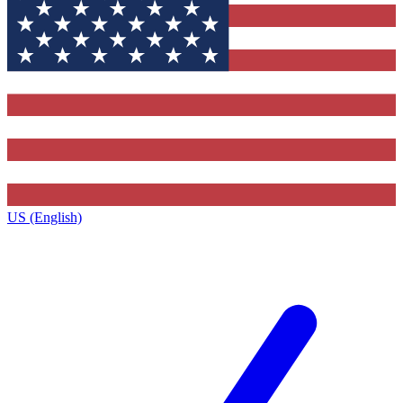
US (English)