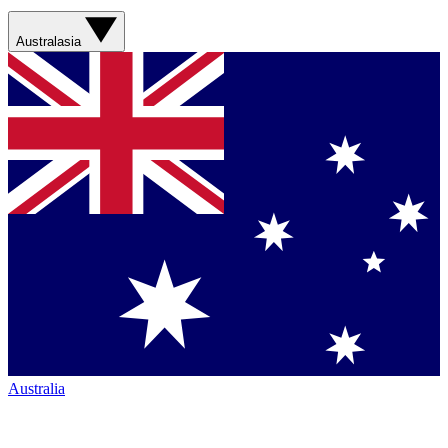
Australasia
Australia