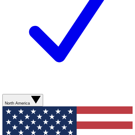
North America