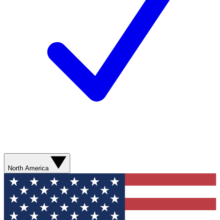
North America