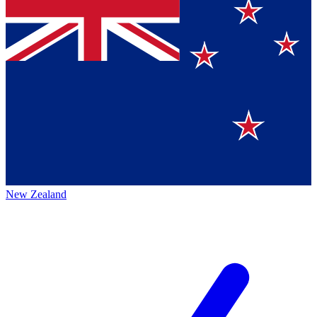
New Zealand