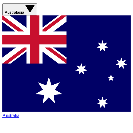
Australasia
Australia