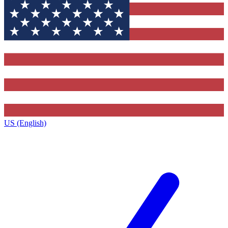
US (English)