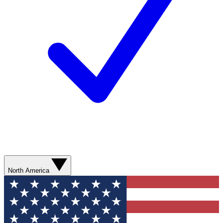
North America