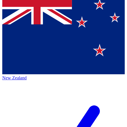
New Zealand