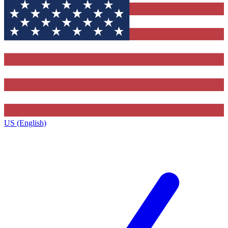
US (English)