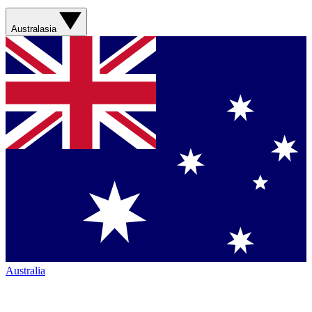
Australasia
Australia