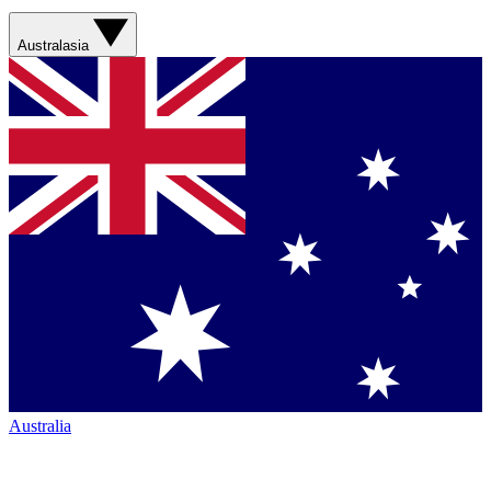
Australasia
Australia