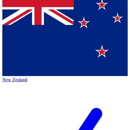
New Zealand