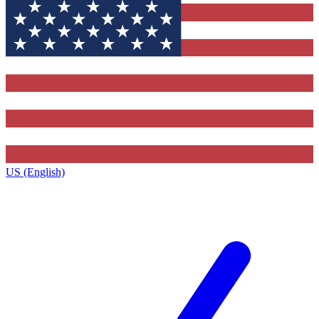
US (English)