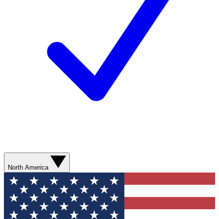
North America