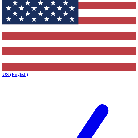
US (English)