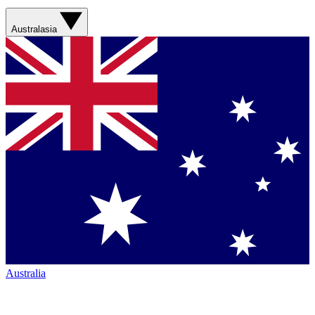
Australasia
Australia