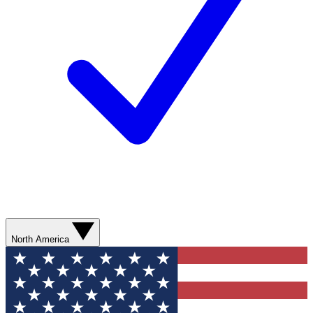
North America