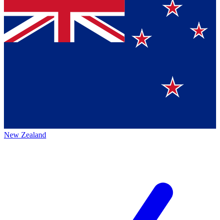
New Zealand