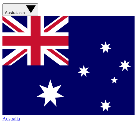
Australasia
Australia