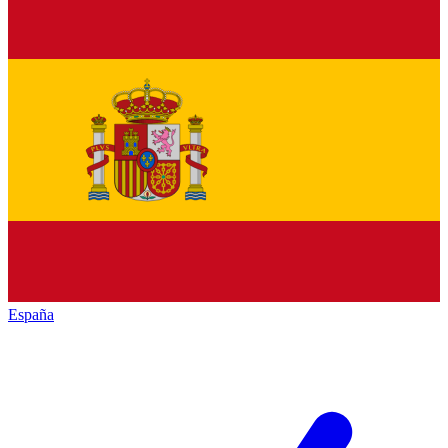
España