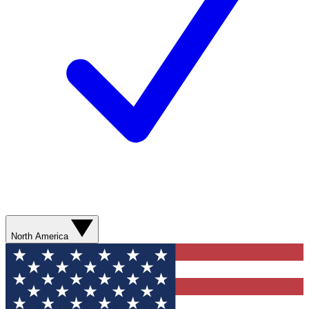
North America