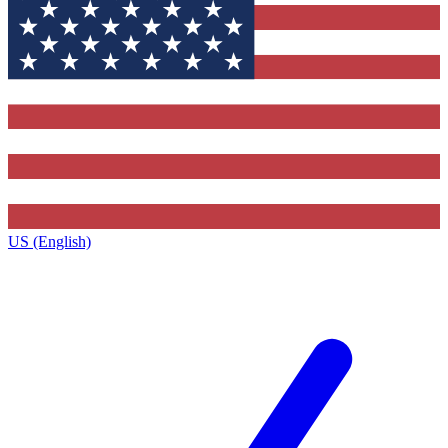
US (English)