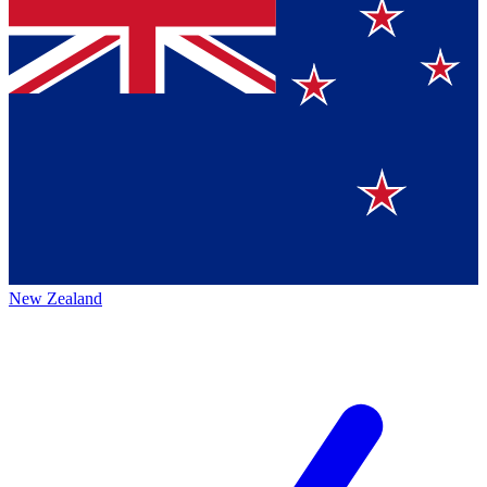
New Zealand