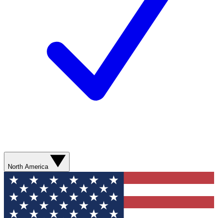
North America