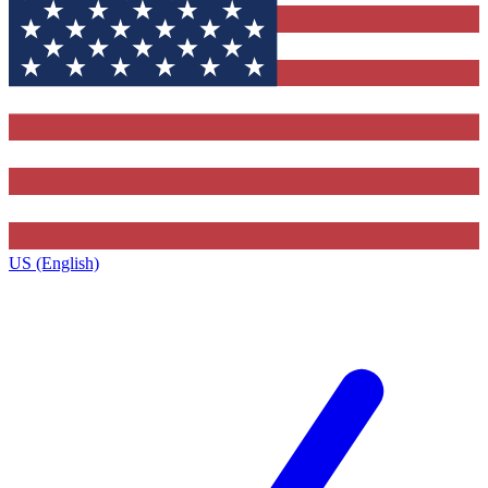
US (English)