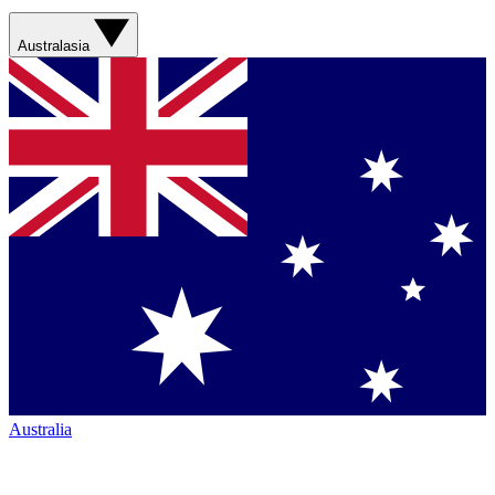
Australasia
Australia