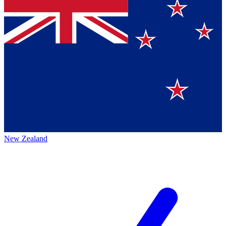
New Zealand