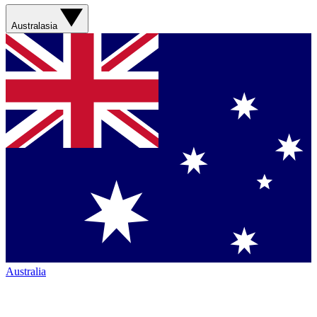
Australasia
Australia