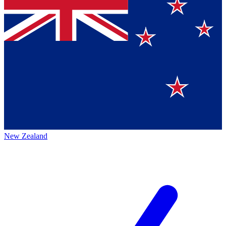
New Zealand