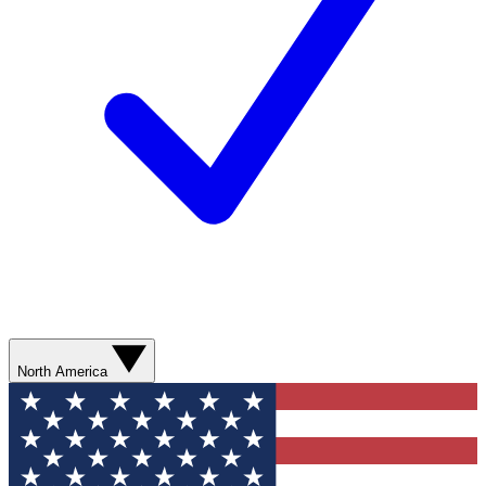
North America