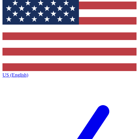
US (English)