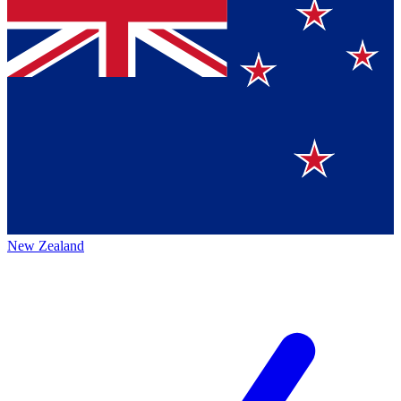
New Zealand