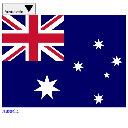
Australasia
Australia