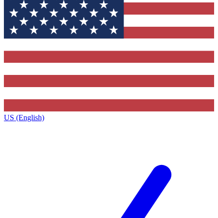
US (English)