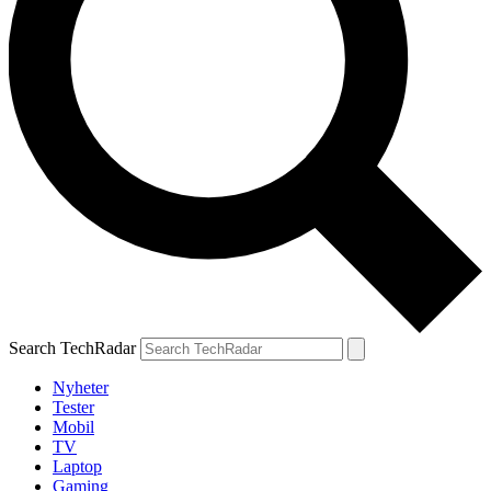
Search TechRadar
Nyheter
Tester
Mobil
TV
Laptop
Gaming