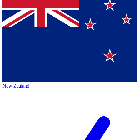
New Zealand