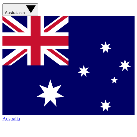
Australasia
Australia