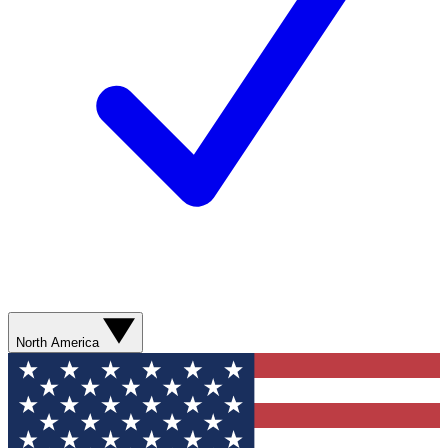
North America