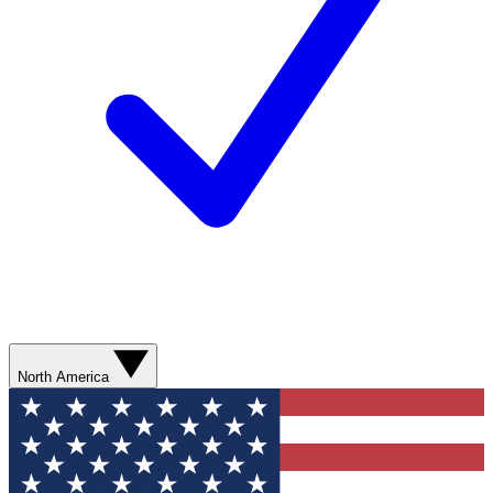
North America