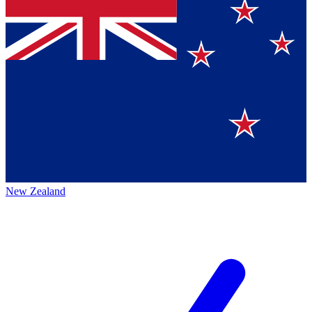
New Zealand