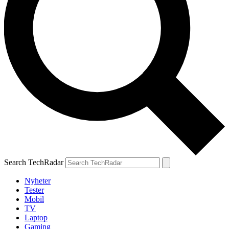
Search TechRadar
Nyheter
Tester
Mobil
TV
Laptop
Gaming