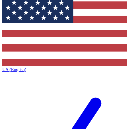
US (English)