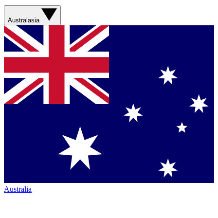
Australasia
Australia