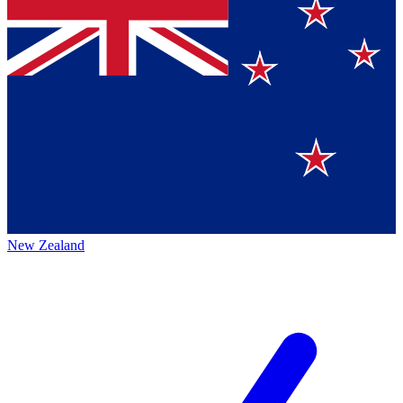
New Zealand