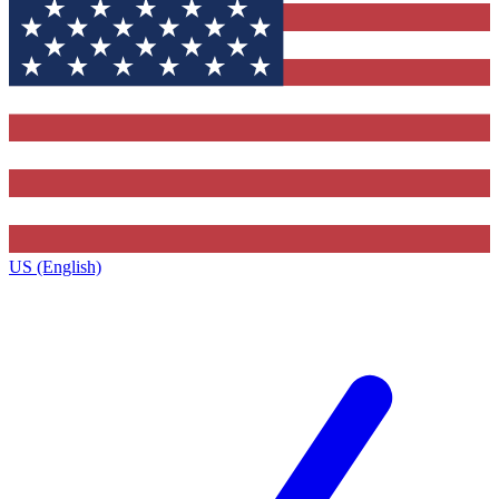
US (English)