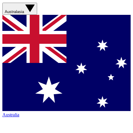
Australasia
Australia