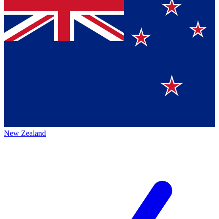
New Zealand