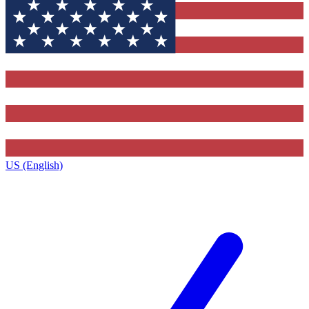
US (English)