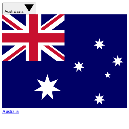
Australasia
Australia