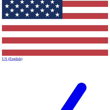
US (English)