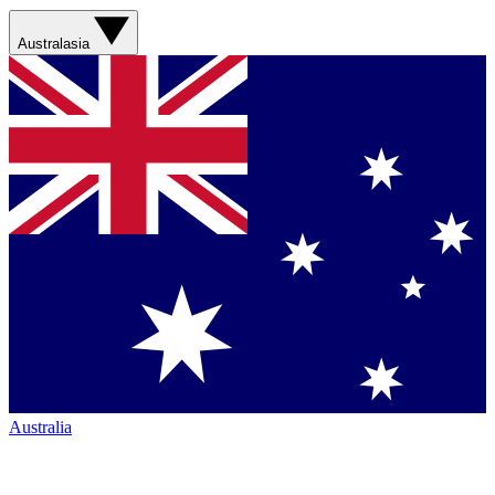
Australasia
Australia