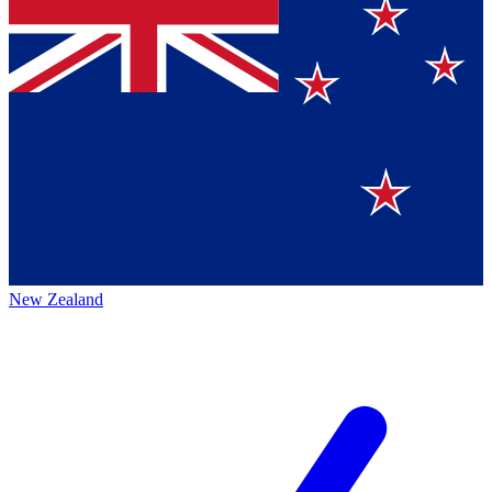
New Zealand