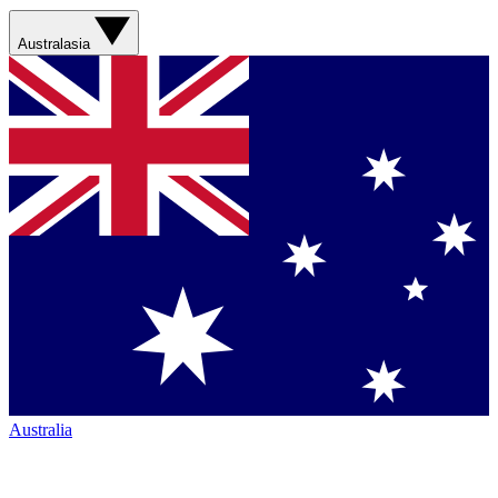
Australasia
Australia