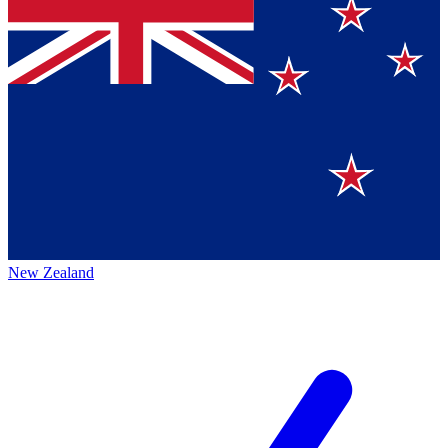
New Zealand