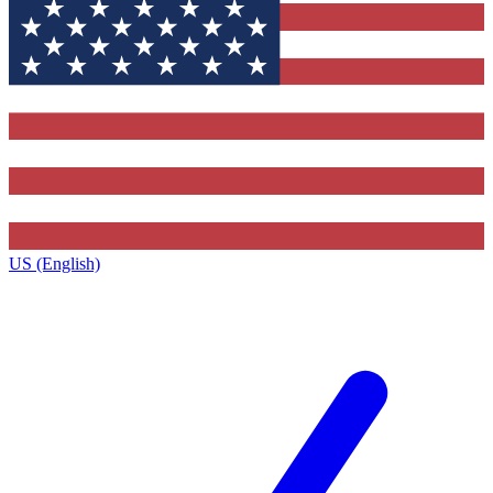
US (English)