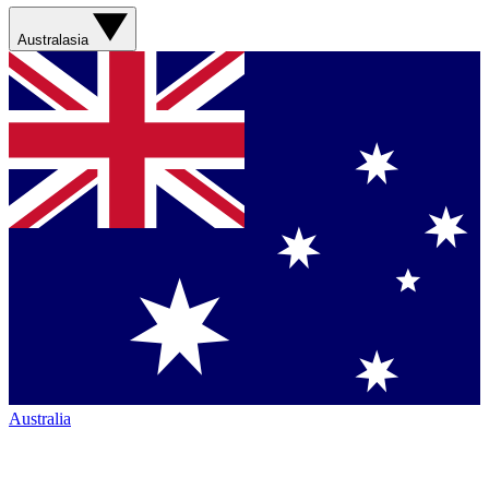
Australasia
Australia