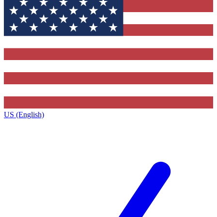
US (English)