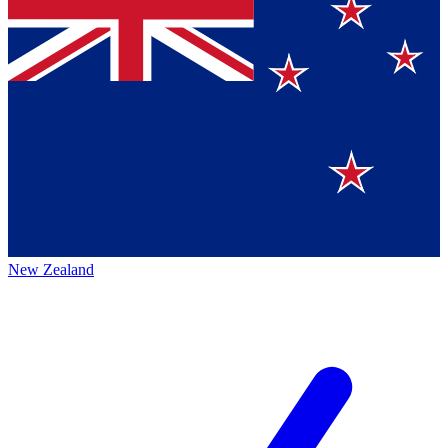
New Zealand