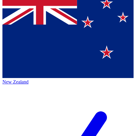
New Zealand