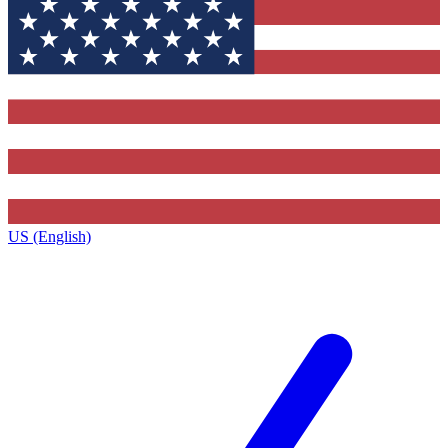
US (English)