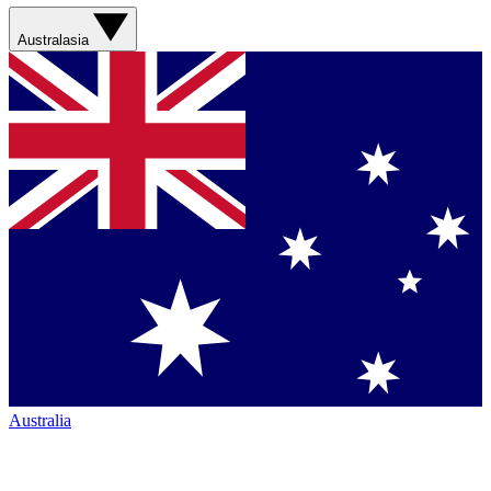
Australasia
Australia