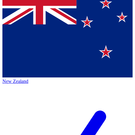
New Zealand