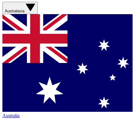
Australasia
Australia