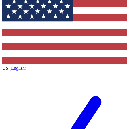
US (English)