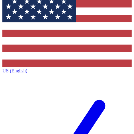
US (English)