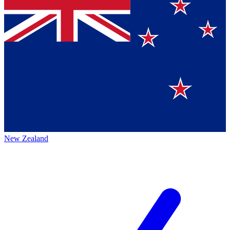
New Zealand