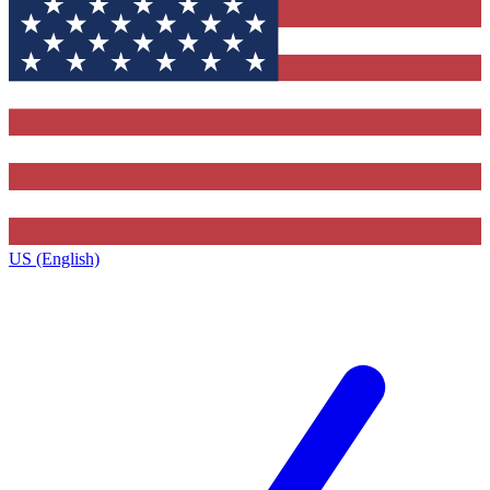
US (English)