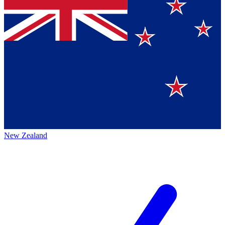
New Zealand