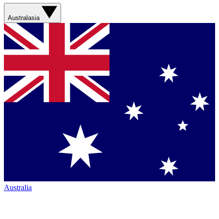
Australasia
Australia