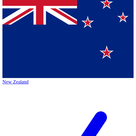
New Zealand