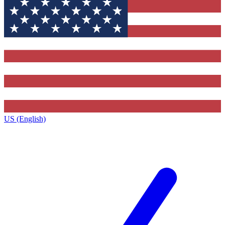
US (English)