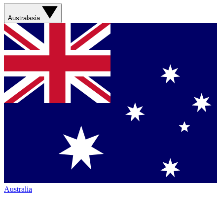
Australasia
Australia