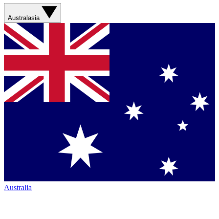
Australasia
Australia