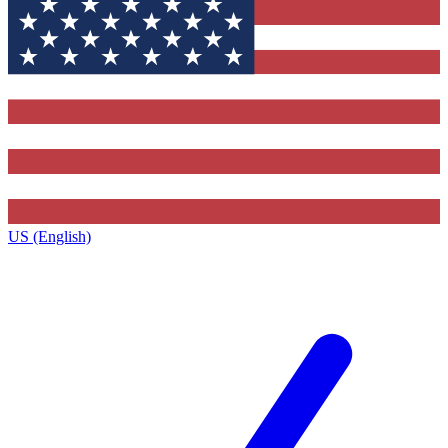
US (English)