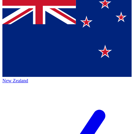
New Zealand