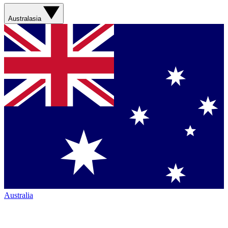
Australasia
Australia