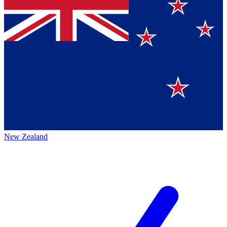
New Zealand