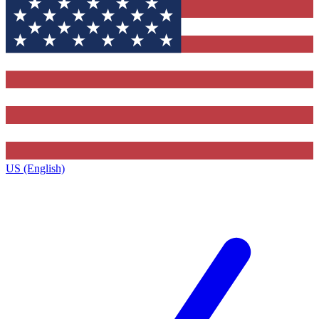
US (English)