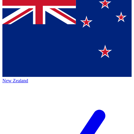
New Zealand