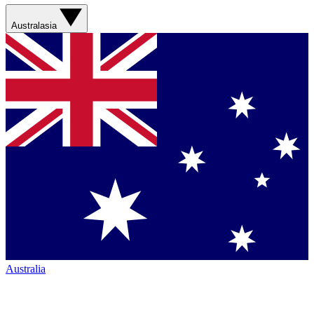
Australasia
Australia