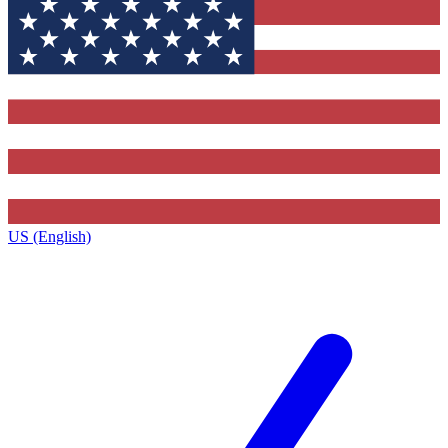
US (English)