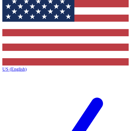
US (English)