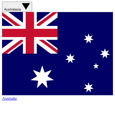
Australasia
Australia