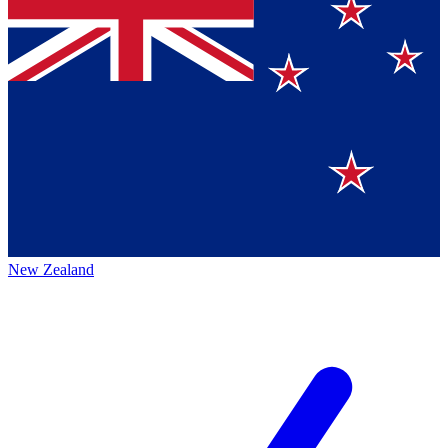
New Zealand