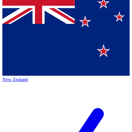
New Zealand