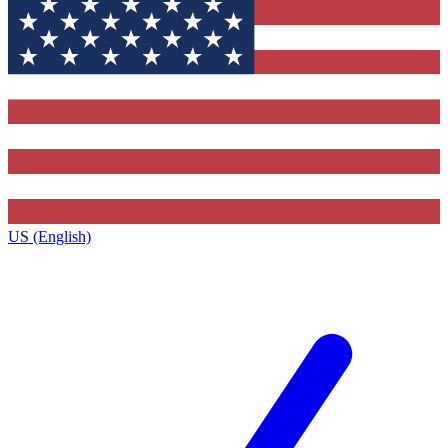
US (English)