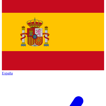
España