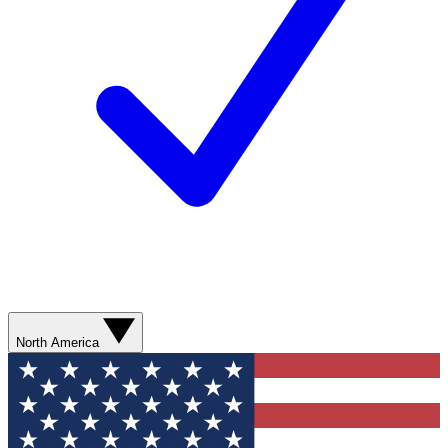
North America