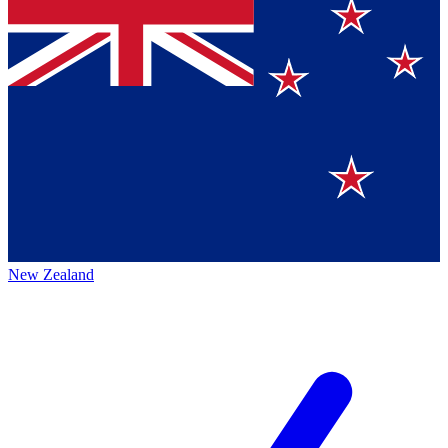
New Zealand