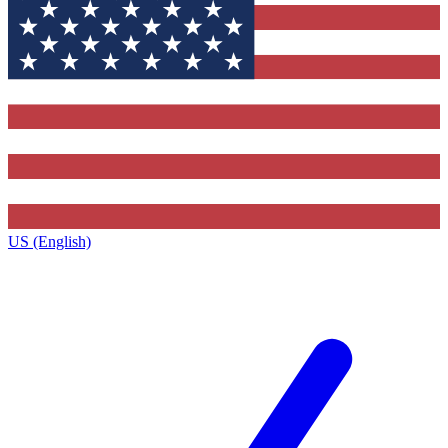
US (English)