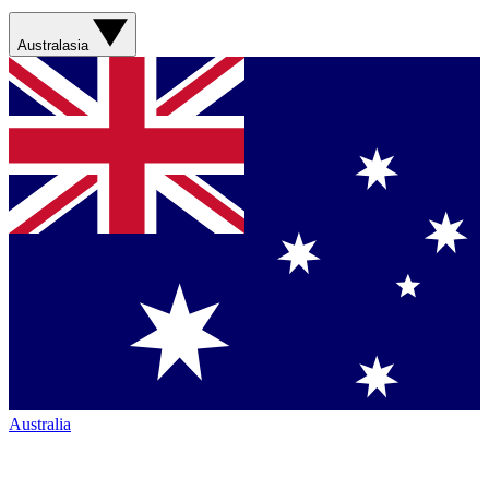
Australasia
Australia