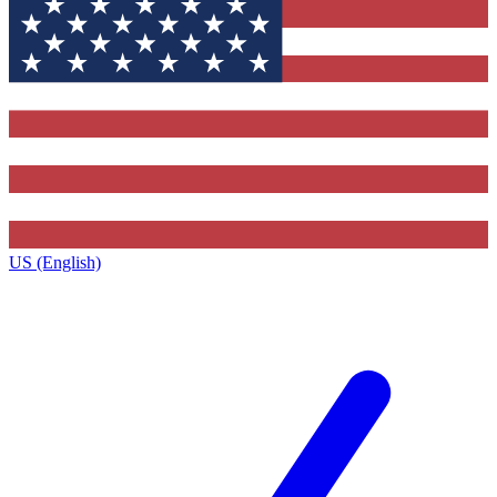
US (English)