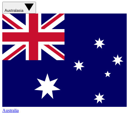
Australasia
Australia