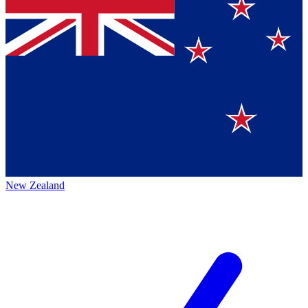
New Zealand