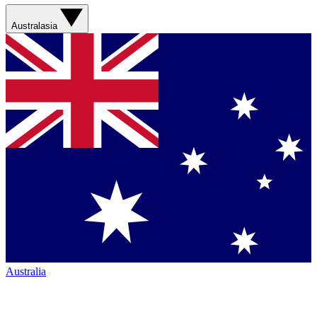
Australasia
Australia