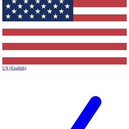
US (English)