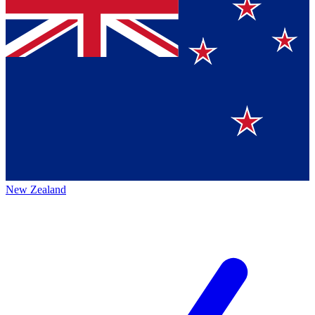
New Zealand